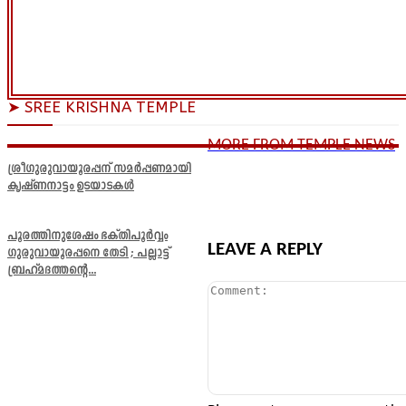
➤ SREE KRISHNA TEMPLE
MORE FROM TEMPLE NEWS
ശ്രീഗുരുവായൂരപ്പന് സമർപ്പണമായി
കൃഷ്ണനാട്ടം ഉടയാടകൾ
പൂരത്തിനുശേഷം ഭക്തിപൂർവ്വം
LEAVE A REPLY
ഗുരുവായൂരപ്പനെ തേടി ; പല്ലാട്ട്
ബ്രഹ്മദത്തന്റെ...