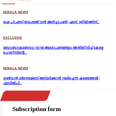
KERALA NEWS
ഐ.പി.എസ് തലപ്പത്ത് വൻ അഴിച്ചുപണി; എസ്. ശ്രീജിത്തിന്...
EXCLUSIVE
ബോംബാക്രമണവും വ്യാജ ആരോപണങ്ങളും അതിജീവിച്ച് കേരള
പോലീസിന്റെ...
KERALA NEWS
ഗൺമാൻ മർദനക്കേസ് അട്ടിമറിക്കാൻ ശ്രമിച്ചെന്ന കണ്ടെത്തൽ;
എഡിജിപി...
Subscription form