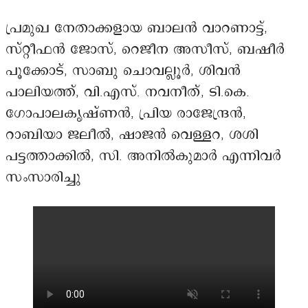
പ്രമുഖ നേതാക്കളായ ബാലൻ വാറണാട്ട്,
സ്റ്റീഫൻ ജോസ്, റെജീന അസീസ്, ബഷീർ
പൂക്കോട്, സാബു ചൊവല്ലൂർ, ശിവൻ
പാലിയത്ത്, വി.എസ്. നവനീത്, ടി.കെ.
ഗോപാലകൃഷ്ണൻ, പ്രിയ രാജേന്ദ്രൻ,
റാബിയാ ജലീൽ, ഷാജൻ വെള്ളറ, ശശി
പട്ടത്താക്കിൽ, സി. അനിൽകുമാർ എന്നിവർ
സംസാരിച്ചു