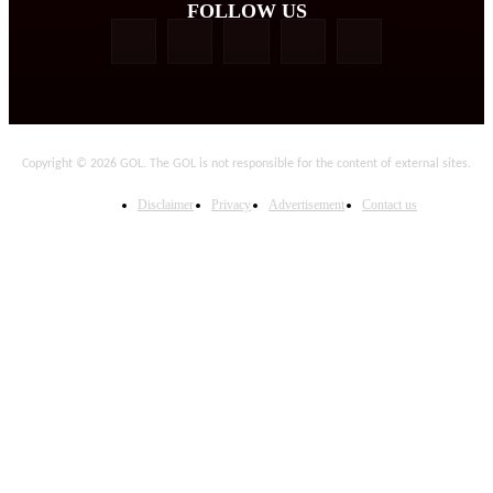
FOLLOW US
Copyright © 2026 GOL. The GOL is not responsible for the content of external sites.
Disclaimer
Privacy
Advertisement
Contact us