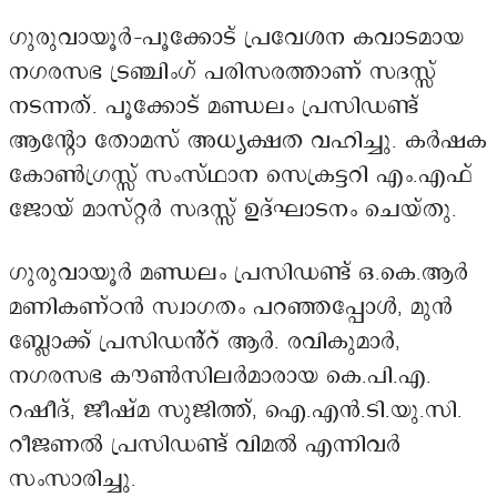
ഗുരുവായൂർ–പൂക്കോട് പ്രവേശന കവാടമായ
നഗരസഭ ട്രഞ്ചിംഗ് പരിസരത്താണ് സദസ്സ്
നടന്നത്. പൂക്കോട് മണ്ഡലം പ്രസിഡണ്ട്
ആന്റോ തോമസ് അധ്യക്ഷത വഹിച്ചു. കർഷക
കോൺഗ്രസ്സ് സംസ്ഥാന സെക്രട്ടറി എം.എഫ്
ജോയ് മാസ്റ്റർ സദസ്സ് ഉദ്ഘാടനം ചെയ്തു.
ഗുരുവായൂർ മണ്ഡലം പ്രസിഡണ്ട് ഒ.കെ.ആർ
മണികണ്ഠൻ സ്വാഗതം പറഞ്ഞപ്പോൾ, മുൻ
ബ്ലോക്ക് പ്രസിഡൻ്റ് ആർ. രവികുമാർ,
നഗരസഭ കൗൺസിലർമാരായ കെ.പി.എ.
റഷീദ്, ജീഷ്മ സുജിത്ത്, ഐ.എൻ.ടി.യു.സി.
റീജണൽ പ്രസിഡണ്ട് വിമൽ എന്നിവർ
സംസാരിച്ചു.