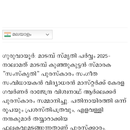
മലയാളം
ഗുരുവായൂർ: മാടമ്പ് സ്മൃതി പർവ്വം 2025-
നാലാമത് മാടമ്പ് കുഞ്ഞുകുട്ടൻ സ്മാരക
”സംസ്കൃതി” പുരസ്കാരം സംഗീത
സംവിധായകൻ വിദ്യാധരൻ മാസ്റ്റർക്ക് കേരള
ഗവർണർ രാജേന്ദ്ര വിശ്വനാഥ് ആർലെക്കർ
പുരസ്കാരം സമ്മാനിച്ചു. പതിനായിരത്തി ഒന്ന്
രൂപയും പ്രശസ്തിപത്രവും, എളവള്ളി
നന്ദകുമാർ തയ്യാറാക്കിയ
ഫലകവുമടങ്ങുന്നതാണ് പുരസ്ക്കാരം.