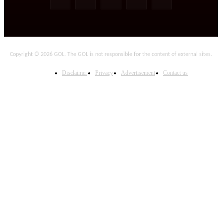
Copyright © 2026 GOL. The GOL is not responsible for the content of external sites.
Disclaimer
Privacy
Advertisement
Contact us