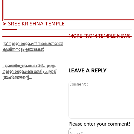
➤ SREE KRISHNA TEMPLE
MORE FROM TEMPLE NEWS
ശ്രീഗുരുവായൂരപ്പന് സമർപ്പണമായി
കൃഷ്ണനാട്ടം ഉടയാടകൾ
പൂരത്തിനുശേഷം ഭക്തിപൂർവ്വം
LEAVE A REPLY
ഗുരുവായൂരപ്പനെ തേടി ; പല്ലാട്ട്
ബ്രഹ്മദത്തന്റെ...
Comment:
Please enter your comment!