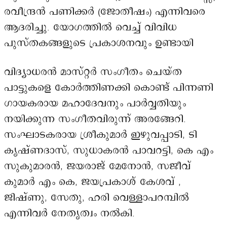
രവീന്ദ്രൻ പണിക്കർ (ജോതീഷം) എന്നിവരെ
ആദരിച്ചു. യോഗത്തിൽ വെച്ച് വിവിധ
പുസ്തകങ്ങളുടെ പ്രകാശനവും ഉണ്ടായി
വിദ്യാധരൻ മാസ്റ്റർ സംഗീതം ചെയ്ത
പാട്ടുകളെ കോർത്തിണക്കി കൊണ്ട് പിന്നണി
ഗായകരായ മഹാദേവനും പാർവ്വതിയും
നയിക്കുന്ന സംഗീതവിരുന്ന് അരങ്ങേറി.
സംഘാടകരായ ശ്രീകുമാർ ഇഴുവപ്പാടി, ടി
കൃഷ്ണദാസ്, സുധാകരൻ പാവറട്ടി, കെ എം
സുകുമാരൻ, ജയരാജ് മേനോൻ, സജീവ്
കുമാർ എം കെ, ജയപ്രകാശ് കേശവ് ,
ജിഷ്ണു, സേതു, ഹരി വെള്ളാപറമ്പിൽ
എന്നിവർ നേതൃത്വം നൽകി.