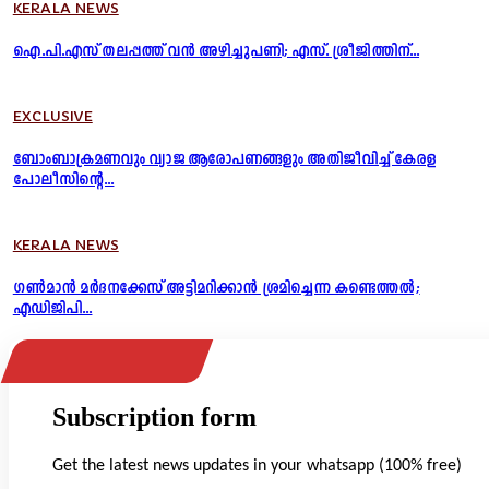
KERALA NEWS
ഐ.പി.എസ് തലപ്പത്ത് വൻ അഴിച്ചുപണി; എസ്. ശ്രീജിത്തിന്...
EXCLUSIVE
ബോംബാക്രമണവും വ്യാജ ആരോപണങ്ങളും അതിജീവിച്ച് കേരള
പോലീസിന്റെ...
KERALA NEWS
ഗൺമാൻ മർദനക്കേസ് അട്ടിമറിക്കാൻ ശ്രമിച്ചെന്ന കണ്ടെത്തൽ;
എഡിജിപി...
Subscription form
Get the latest news updates in your whatsapp (100% free)