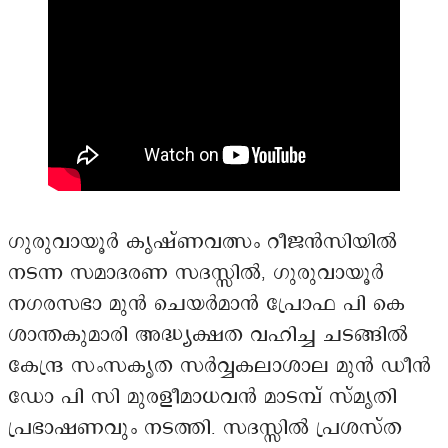
ഗുരുവായൂർ കൃഷ്ണവത്സം റീജൻസിയിൽ
നടന്ന സമാദരണ സദസ്സിൽ, ഗുരുവായൂർ
നഗരസഭാ മുൻ ചെയർമാൻ പ്രോഫ പി കെ
ശാന്തകുമാരി അദ്ധ്യക്ഷത വഹിച്ച ചടങ്ങിൽ
കേന്ദ്ര സംസകൃത സർവ്വകലാശാല മുൻ ഡീൻ
ഡോ പി സി മുരളീമാധവൻ മാടമ്പ് സ്മൃതി
പ്രഭാഷണവും നടത്തി. സദസ്സിൽ പ്രശസ്ത