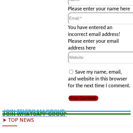
Name:*
Please enter your name here
Email:*
You have entered an
incorrect email address!
Please enter your email
address here
Website:
Save my name, email,
and website in this browser
for the next time I comment.
JOIN TELERGAM GROUP
JOIN WHATSAPP GROUP
➤ TOP NEWS