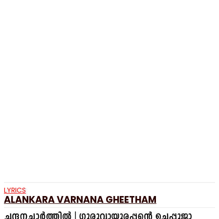
LYRICS
ALANKARA VARNANA GHEETHAM
ചന്ദനച്ചാർത്തിൽ | ഗുരുവായൂരപ്പന്റെ ഉച്ചപ്പൂജാ