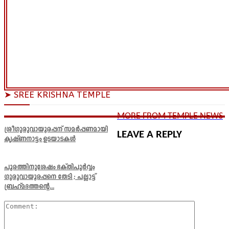
➤ SREE KRISHNA TEMPLE
MORE FROM TEMPLE NEWS
ശ്രീഗുരുവായൂരപ്പന് സമർപ്പണമായി
LEAVE A REPLY
കൃഷ്ണനാട്ടം ഉടയാടകൾ
പൂരത്തിനുശേഷം ഭക്തിപൂർവ്വം
ഗുരുവായൂരപ്പനെ തേടി ; പല്ലാട്ട്
ബ്രഹ്മദത്തന്റെ...
Comment