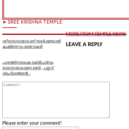
➤ SREE KRISHNA TEMPLE
MORE FROM TEMPLE NEWS
ശ്രീഗുരുവായൂരപ്പന് സമർപ്പണമായി
LEAVE A REPLY
കൃഷ്ണനാട്ടം ഉടയാടകൾ
പൂരത്തിനുശേഷം ഭക്തിപൂർവ്വം
ഗുരുവായൂരപ്പനെ തേടി ; പല്ലാട്ട്
ബ്രഹ്മദത്തന്റെ...
Comment
Please enter your comment!