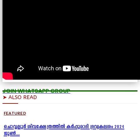
JOIN WHATSAPP GROUP
➤ ALSO READ
FEATURED
ചൊവ്വല്ലൂർ ശിവക്ഷേത്രത്തിൽ കർപ്പൂരാദി ദ്രവ്യകലശം 2024
ജൂൺ...