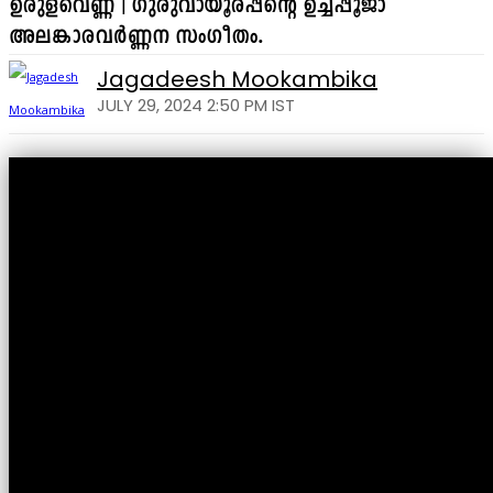
ഉരുളവെണ്ണ | ഗുരുവായൂരപ്പന്റെ ഉച്ചപ്പൂജാ
അലങ്കാരവർണ്ണന സംഗീതം.
Jagadeesh Mookambika
JULY 29, 2024 2:50 PM IST