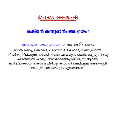
SAKTHAN THAMPURAN
SAKTHAN THAMPURAN
ശക്തൻ തമ്പുരാൻ; അധ്യായം 1
SREEKUMARI RAMACHANDRAN
-
21 AUG 2024 🕙 05:30 AM
ഞാൻ കൊച്ചി! ലോകഭൂപടത്തിൽ മിഴിവോടെ, തലയുയർത്തി
നിവർന്നുനില്ക്കുന്ന കായൽ നഗരം! പഴമയുടെ ആഭിജാത്യവും ആധു
നികതയുടെ പകിട്ടും കൈകോർത്തുനില്ക്കുന്ന ആരാമം!
കാഴ്ച്ഛക്കാരുടെ കരളും മിഴിയും കവരാൻ കെല്‌പുള്ള കേദാരഭൂമി!
'മാടഭൂമി', 'ഗോശ്രീപുരം' എന്നൊക്കെ...