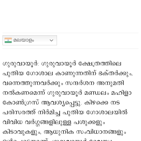
മലയാളം
ഗുരുവായൂർ: ഗുരുവായൂർ ക്ഷേത്രത്തിലെ
പുതിയ ഗോശാല കാണുന്നതിന് ഭക്തർക്കും,
വന്നെത്തുന്നവർക്കും സന്ദർശന അനുമതി
നൽകണമെന്ന് ഗുരുവായൂർ മണ്ഡലം മഹിളാ
കോൺഗ്രസ് ആവശ്യപ്പെട്ടു. കിഴക്കെ നട
പരിസരത്ത് നിർമിച്ച പുതിയ ഗോശാലയിൽ
വിവിധ വർഗ്ഗങ്ങളിലുള്ള പശുക്കളും
കിടാവുകളും, ആധുനിക സംവിധാനങ്ങളും