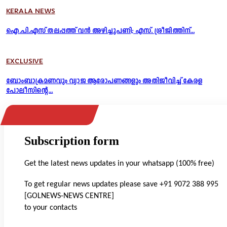
KERALA NEWS
ഐ.പി.എസ് തലപ്പത്ത് വൻ അഴിച്ചുപണി; എസ്. ശ്രീജിത്തിന്...
EXCLUSIVE
ബോംബാക്രമണവും വ്യാജ ആരോപണങ്ങളും അതിജീവിച്ച് കേരള
പോലീസിന്റെ...
Subscription form
Get the latest news updates in your whatsapp (100% free)
To get regular news updates please save +91 9072 388 995
[GOLNEWS-NEWS CENTRE]
to your contacts