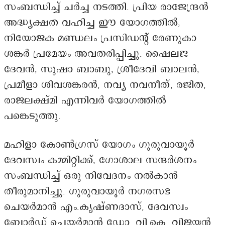
സംബന്ധിച്ച് ചർച്ച നടത്തി. പ്രിയ രാജേന്ദ്രൻ
അദ്ധ്യക്ഷത വഹിച്ച ഈ യോഗത്തിൽ,
നിയോജക മണ്ഡലം പ്രസിഡന്റ് രേണുകാ
ശങ്കർ പ്രമേയം അവതരിപ്പിച്ചു. ഷൈലജ
ദേവൻ, സുഷാ ബാബു, ശ്രീദേവി ബാലൻ,
പ്രമീളാ ശിവശങ്കരൻ, നവ്യ നവനീത്, രജിത,
രാജലക്ഷ്മി എന്നിവർ യോഗത്തിൽ
പങ്കെടുത്തു.
മഹിളാ കോൺഗ്രസ് യോഗം ഗുരുവായൂർ
ദേവസ്വം കമ്മിറ്റിക്ക്, ഗോശാല സന്ദർശനം
സംബന്ധിച്ച് ഒരു നിവേദനം നൽകാൻ
തീരുമാനിച്ചു. ഗുരുവായൂർ നഗരസഭ
ചെയർമാൻ എം.കൃഷ്ണദാസ്, ദേവസ്വം
ബോർഡ് ചെയർമാൻ ഡോ. വി.കെ. വിജയൻ