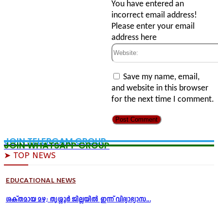
Email:*
You have entered an
incorrect email address!
Please enter your email
address here
Website:
Save my name, email,
and website in this browser
for the next time I comment.
JOIN TELERGAM GROUP
JOIN WHATSAPP GROUP
➤ TOP NEWS
EDUCATIONAL NEWS
ശക്തമായ മഴ; തൃശ്ശൂർ ജില്ലയിൽ ഇന്ന് വിദ്യാഭ്യാസ...