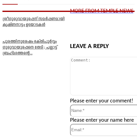
MORE FROM TEMPLE NEWS
ശ്രീഗുരുവായൂരപ്പന് സമർപ്പണമായി
കൃഷ്ണനാട്ടം ഉടയാടകൾ
പൂരത്തിനുശേഷം ഭക്തിപൂർവ്വം
LEAVE A REPLY
ഗുരുവായൂരപ്പനെ തേടി ; പല്ലാട്ട്
ബ്രഹ്മദത്തന്റെ...
Comment:
Please enter your comment!
Name:*
Please enter your name here