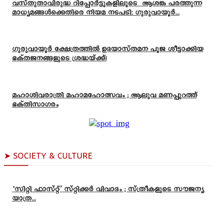
വസ്തുതാവിരുദ്ധ റിപ്പോർട്ടുകളിലൂടെ ആശങ്ക പരത്തുന്ന
മാധ്യമങ്ങൾക്കെതിരെ നിയമ നടപടി: ഗുരുവായൂർ...
ഗുരുവായൂർ ക്ഷേത്രത്തിൽ ഉദയാസ്‌തമന പൂജ ശീട്ടാക്കിയ
ഭക്തജനങ്ങളുടെ ശ്രദ്ധയ്ക്ക്!
മഹാശിവരാത്രി മഹാമഹോത്സവം ; ആലുവ മണപ്പുറത്ത്
ഭക്തിസാഗരം
➤ SOCIETY & CULTURE
‘സിറ്റി ഫാസ്റ്റ്’ സ്റ്റിക്കർ വിവാദം ; സ്ത്രീകളുടെ സൗജന്യ
യാത്ര...