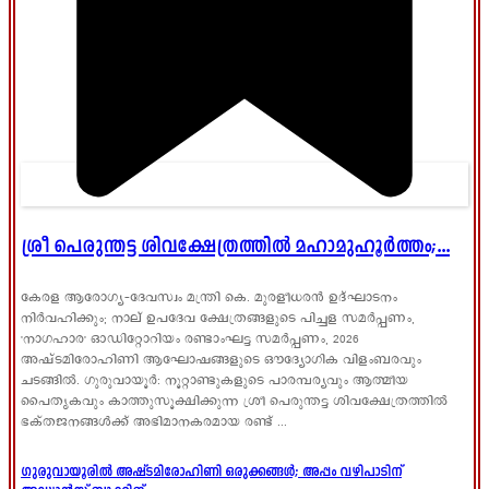
ശ്രീ പെരുന്തട്ട ശിവക്ഷേത്രത്തിൽ മഹാമുഹൂർത്തം;...
കേരള ആരോഗ്യ-ദേവസ്വം മന്ത്രി കെ. മുരളീധരൻ ഉദ്ഘാടനം
നിർവഹിക്കും; നാല് ഉപദേവ ക്ഷേത്രങ്ങളുടെ പിച്ചള സമർപ്പണം,
'നാഗഹാര' ഓഡിറ്റോറിയം രണ്ടാംഘട്ട സമർപ്പണം, 2026
അഷ്ടമിരോഹിണി ആഘോഷങ്ങളുടെ ഔദ്യോഗിക വിളംബരവും
ചടങ്ങിൽ. ഗുരുവായൂർ: നൂറ്റാണ്ടുകളുടെ പാരമ്പര്യവും ആത്മീയ
പൈതൃകവും കാത്തുസൂക്ഷിക്കുന്ന ശ്രീ പെരുന്തട്ട ശിവക്ഷേത്രത്തിൽ
ഭക്തജനങ്ങൾക്ക് അഭിമാനകരമായ രണ്ട് ...
ഗുരുവായൂരിൽ അഷ്ടമിരോഹിണി ഒരുക്കങ്ങൾ; അപ്പം വഴിപാടിന്