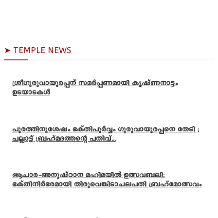
➤ TEMPLE NEWS
ശ്രീഗുരുവായൂരപ്പന് സമർപ്പണമായി കൃഷ്ണനാട്ടം
ഉടയാടകൾ
പൂരത്തിനുശേഷം ഭക്തിപൂർവ്വം ഗുരുവായൂരപ്പനെ തേടി ;
പല്ലാട്ട് ബ്രഹ്മദത്തന്റെ പതിവ്...
ആചാര-അനുഷ്ഠാന മഹിമയിൽ ഉത്സവബലി;
ഭക്തിനിർഭരമായി തിരുവെങ്കിടാചലപതി ബ്രഹ്മോത്സവം