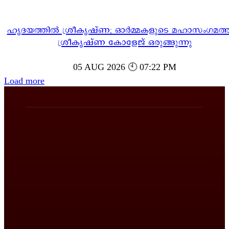
ഹൃദയത്തിൽ ശ്രീകൃഷ്ണ; ഓർമ്മകളുടെ മഹാസംഗമത്ത
ശ്രീകൃഷ്ണ കോളേജ് ഒരുങ്ങുന്നു
05 AUG 2026 🕙 07:22 PM
Load more