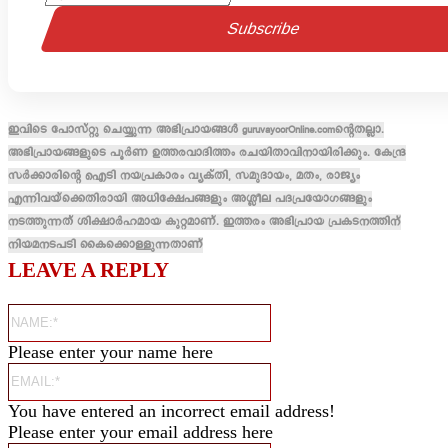
ഇവിടെ പോസ്റ്റു ചെയ്യുന്ന അഭിപ്രായങ്ങൾ guruvayoorOnline.comന്റെതല്ലാ.
അഭിപ്രായങ്ങളുടെ പൂർണ ഉത്തരവാദിത്തം രചയിതാവിനായിരിക്കും. കേന്ദ്ര
സർക്കാരിന്റെ ഐടി നയപ്രകാരം വ്യക്തി, സമുദായം, മതം, രാജ്യം
എന്നിവയ്ക്കെതിരായി അധിക്ഷേപങ്ങളും അശ്ലീല പദപ്രയോഗങ്ങളും
നടത്തുന്നത് ശിക്ഷാർഹമായ കുറ്റമാണ്. ഇത്തരം അഭിപ്രായ പ്രകടനത്തിന്
നിയമനടപടി കൈക്കൊള്ളുന്നതാണ്
LEAVE A REPLY
Name:*
Please enter your name here
Email:*
You have entered an incorrect email address!
Please enter your email address here