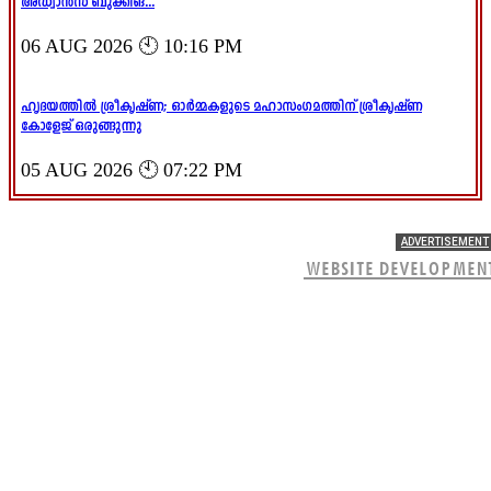
അഡ്വാൻസ് ബുക്കിങ്...
06 AUG 2026 🕙 10:16 PM
ഹൃദയത്തിൽ ശ്രീകൃഷ്ണ; ഓർമ്മകളുടെ മഹാസംഗമത്തിന് ശ്രീകൃഷ്ണ
കോളേജ് ഒരുങ്ങുന്നു
05 AUG 2026 🕙 07:22 PM
ADVERTISEMENT
WEBSITE DEVELOPMEN