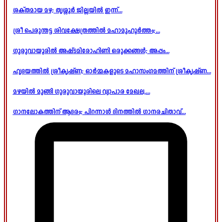
ശക്തമായ മഴ; തൃശ്ശൂർ ജില്ലയിൽ ഇന്ന്...
ശ്രീ പെരുന്തട്ട ശിവക്ഷേത്രത്തിൽ മഹാമുഹൂർത്തം;...
ഗുരുവായൂരിൽ അഷ്ടമിരോഹിണി ഒരുക്കങ്ങൾ; അപ്പം...
ഹൃദയത്തിൽ ശ്രീകൃഷ്ണ; ഓർമ്മകളുടെ മഹാസംഗമത്തിന് ശ്രീകൃഷ്ണ...
മഴയിൽ മുങ്ങി ഗുരുവായൂരിലെ വ്യാപാര മേഖല,...
ഗാനലോകത്തിന് ആദരം; പിറന്നാൾ ദിനത്തിൽ ഗാനരചിതാവ്...