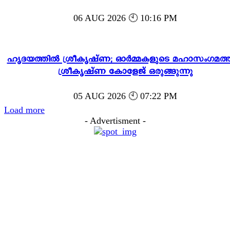
06 AUG 2026 🕙 10:16 PM
ഹൃദയത്തിൽ ശ്രീകൃഷ്ണ; ഓർമ്മകളുടെ മഹാസംഗമത്ത
ശ്രീകൃഷ്ണ കോളേജ് ഒരുങ്ങുന്നു
05 AUG 2026 🕙 07:22 PM
Load more
- Advertisment -