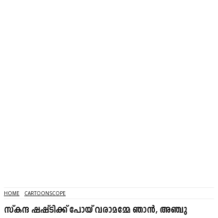
HOME
CARTOONSCOPE
സ്കന്ദ ഷഷ്ടിക്ക് പോയ് വരാമമ്മേ ഞാൻ, അഞ്ചു