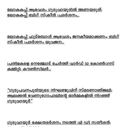
ലോകകപ്പ് ആവേശം ഗുരുവായൂരിൽ അണയരുത്;
ലോകകപ്പ് ബിഗ് സ്ക്രീൻ പ്രദർശനം...
ലോകകപ്പ് ഫുട്ബോൾ ആവേശം ജനകീയമാക്കണം; ബിഗ്
സ്ക്രീൻ പ്രദർശനം യുവജന...
പ്രതിഭകളെ നെഞ്ചോട് ചേർത്ത് വാർഡ് 32 കോൺഗ്രസ്
കമ്മിറ്റി; കൗൺസിലർ...
“ഗുരുപവനപുരിയുടെ നിഘണ്ടുവിന് സ്മരണാഞ്ജലി;
ആലക്കൽ വേണുഗോപാലിന്റെ ഓർമ്മകളിൽ നിറഞ്ഞ്
ഗുരുവായൂർ”
ഗുരുവായൂർ ക്ഷേത്രദർശനം നടത്തി വി ഡി സതീശൻ;