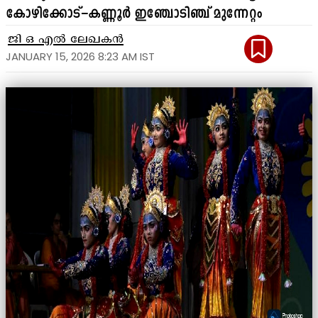
കോഴിക്കോട്–കണ്ണൂർ ഇഞ്ചോടിഞ്ച് മുന്നേറ്റം
ജി ഒ എൽ ലേഖകൻ
JANUARY 15, 2026 8:23 AM IST