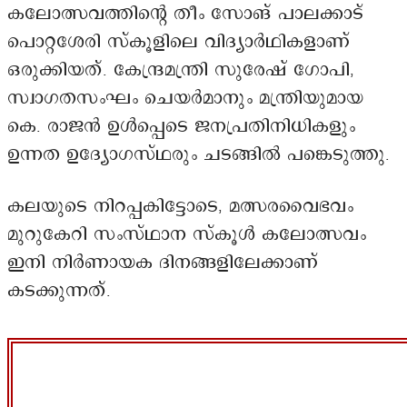
കലോത്സവത്തിന്റെ തീം സോങ് പാലക്കാട്
പൊറ്റശേരി സ്കൂളിലെ വിദ്യാർഥികളാണ്
ഒരുക്കിയത്. കേന്ദ്രമന്ത്രി സുരേഷ് ഗോപി,
സ്വാഗതസംഘം ചെയർമാനും മന്ത്രിയുമായ
കെ. രാജൻ ഉൾപ്പെടെ ജനപ്രതിനിധികളും
ഉന്നത ഉദ്യോഗസ്ഥരും ചടങ്ങിൽ പങ്കെടുത്തു.
കലയുടെ നിറപ്പകിട്ടോടെ, മത്സരവൈഭവം
മുറുകേറി സംസ്ഥാന സ്കൂൾ കലോത്സവം
ഇനി നിർണായക ദിനങ്ങളിലേക്കാണ്
കടക്കുന്നത്.