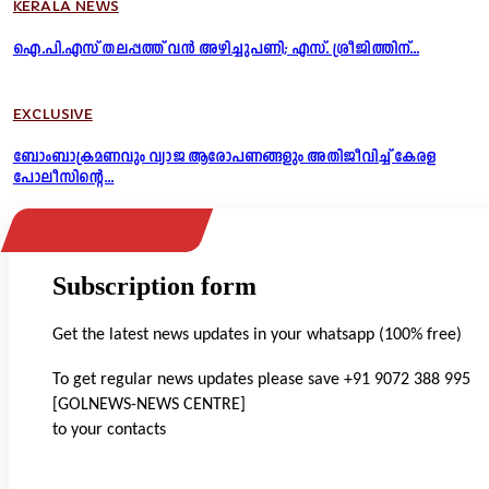
KERALA NEWS
ഐ.പി.എസ് തലപ്പത്ത് വൻ അഴിച്ചുപണി; എസ്. ശ്രീജിത്തിന്...
EXCLUSIVE
ബോംബാക്രമണവും വ്യാജ ആരോപണങ്ങളും അതിജീവിച്ച് കേരള
പോലീസിന്റെ...
Subscription form
Get the latest news updates in your whatsapp (100% free)
To get regular news updates please save +91 9072 388 995
[GOLNEWS-NEWS CENTRE]
to your contacts