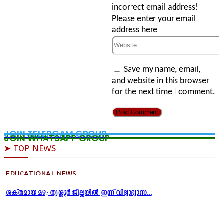
incorrect email address!
Please enter your email
address here
Website:
Save my name, email,
and website in this browser
for the next time I comment.
JOIN TELERGAM GROUP
JOIN WHATSAPP GROUP
➤ TOP NEWS
EDUCATIONAL NEWS
ശക്തമായ മഴ; തൃശ്ശൂർ ജില്ലയിൽ ഇന്ന് വിദ്യാഭ്യാസ...