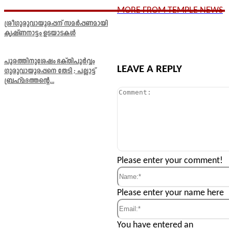
MORE FROM TEMPLE NEWS
ശ്രീഗുരുവായൂരപ്പന് സമർപ്പണമായി
കൃഷ്ണനാട്ടം ഉടയാടകൾ
പൂരത്തിനുശേഷം ഭക്തിപൂർവ്വം
LEAVE A REPLY
ഗുരുവായൂരപ്പനെ തേടി ; പല്ലാട്ട്
ബ്രഹ്മദത്തന്റെ...
Comment:
Please enter your comment!
Name:*
Please enter your name here
Email:*
You have entered an