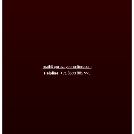
mail@guruvayooronline.com
Helpline:
+91 8593 885 995