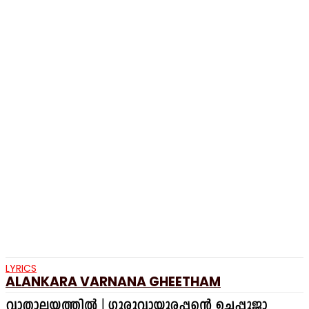
LYRICS
ALANKARA VARNANA GHEETHAM
വാതാലയത്തിൽ | ഗുരുവായൂരപ്പന്റെ ഉച്ചപ്പൂജാ