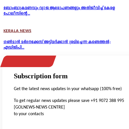
ബോംബാക്രമണവും വ്യാജ ആരോപണങ്ങളും അതിജീവിച്ച് കേരള
പോലീസിന്റെ...
KERALA NEWS
ഗൺമാൻ മർദനക്കേസ് അട്ടിമറിക്കാൻ ശ്രമിച്ചെന്ന കണ്ടെത്തൽ;
എഡിജിപി...
Subscription form
Get the latest news updates in your whatsapp (100% free)
To get regular news updates please save +91 9072 388 995
[GOLNEWS-NEWS CENTRE]
to your contacts