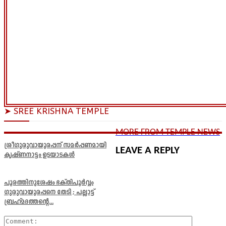
➤ SREE KRISHNA TEMPLE
MORE FROM TEMPLE NEWS
ശ്രീഗുരുവായൂരപ്പന് സമർപ്പണമായി
LEAVE A REPLY
കൃഷ്ണനാട്ടം ഉടയാടകൾ
പൂരത്തിനുശേഷം ഭക്തിപൂർവ്വം
ഗുരുവായൂരപ്പനെ തേടി ; പല്ലാട്ട്
ബ്രഹ്മദത്തന്റെ...
Comment