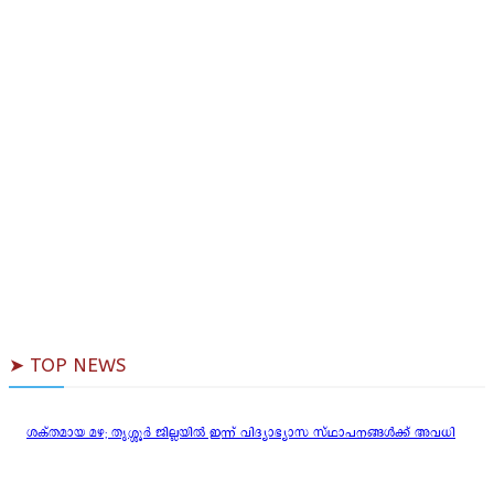
➤ TOP NEWS
ശക്തമായ മഴ; തൃശ്ശൂർ ജില്ലയിൽ ഇന്ന് വിദ്യാഭ്യാസ സ്ഥാപനങ്ങൾക്ക് അവധി