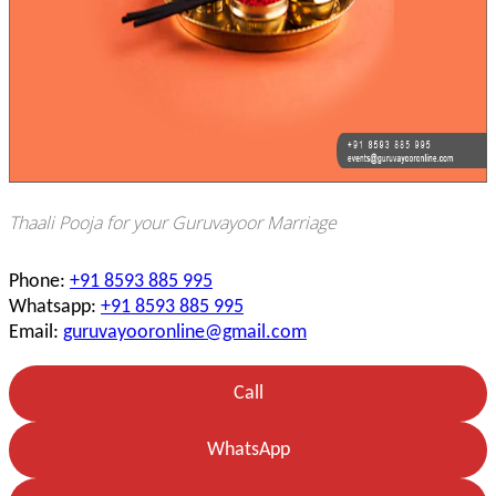
Thaali Pooja for your Guruvayoor Marriage
Phone:
+91 8593 885 995
Whatsapp:
+91 8593 885 995
Email:
guruvayooronline@gmail.com
Call
WhatsApp