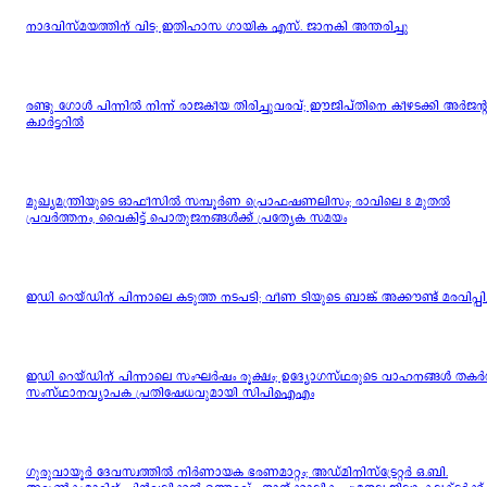
നാദവിസ്മയത്തിന് വിട; ഇതിഹാസ ഗായിക എസ്. ജാനകി അന്തരിച്ചു
രണ്ടു ഗോൾ പിന്നിൽ നിന്ന് രാജകീയ തിരിച്ചുവരവ്; ഈജിപ്തിനെ കീഴടക്കി അർജന്
ക്വാർട്ടറിൽ
മുഖ്യമന്ത്രിയുടെ ഓഫീസിൽ സമ്പൂർണ പ്രൊഫഷണലിസം; രാവിലെ 8 മുതൽ
പ്രവർത്തനം, വൈകിട്ട് പൊതുജനങ്ങൾക്ക് പ്രത്യേക സമയം
ഇഡി റെയ്ഡിന് പിന്നാലെ കടുത്ത നടപടി; വീണ ടിയുടെ ബാങ്ക് അക്കൗണ്ട് മരവിപ്പിച
ഇഡി റെയ്ഡിന് പിന്നാലെ സംഘർഷം രൂക്ഷം; ഉദ്യോഗസ്ഥരുടെ വാഹനങ്ങൾ തകർത
സംസ്ഥാനവ്യാപക പ്രതിഷേധവുമായി സിപിഐഎം
ഗുരുവായൂര്‍ ദേവസ്വത്തില്‍ നിര്‍ണായക ഭരണമാറ്റം; അഡ്മിനിസ്‌ട്രേറ്റര്‍ ഒ.ബി.