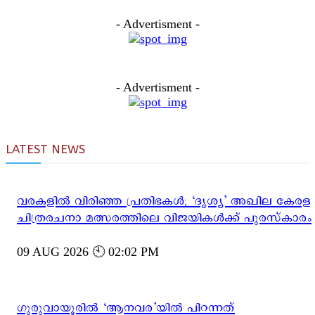
- Advertisment -
- Advertisment -
LATEST NEWS
വരകളിൽ വിരിഞ്ഞ പ്രതിഭകൾ; ‘ദൃശ്യ’ അഖില കേരള
ചിത്രരചനാ മത്സരത്തിലെ വിജയികൾക്ക് പുരസ്‌കാരം
09 AUG 2026 🕙 02:02 PM
ഗുരുവായൂരിൽ ‘ആനവര’യിൽ പിറന്നത്