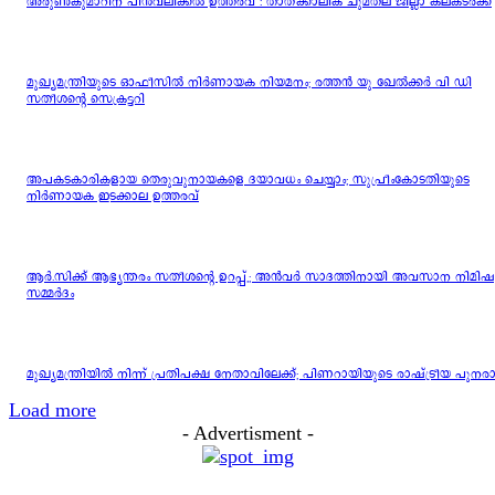
അരുണ്‍കുമാറിന് പിന്‍വലിക്കല്‍ ഉത്തരവ് : താത്ക്കാലിക ചുമതല ജില്ലാ കലക്ടര്‍ക്ക്
മുഖ്യമന്ത്രിയുടെ ഓഫീസിൽ നിർണായക നിയമനം; രത്തൻ യു ഖേൽക്കർ വി ഡി
സതീശന്റെ സെക്രട്ടറി
അപകടകാരികളായ തെരുവുനായകളെ ദയാവധം ചെയ്യാം; സുപ്രീംകോടതിയുടെ
നിർണായക ഇടക്കാല ഉത്തരവ്
ആര്‍.സിക്ക് ആഭ്യന്തരം സതീശന്റെ ഉറപ്പ്,; അന്‍വര്‍ സാദത്തിനായി അവസാന നിമിഷ
സമ്മര്‍ദം
മുഖ്യമന്ത്രിയിൽ നിന്ന് പ്രതിപക്ഷ നേതാവിലേക്ക്; പിണറായിയുടെ രാഷ്ട്രീയ പുന
Load more
- Advertisment -