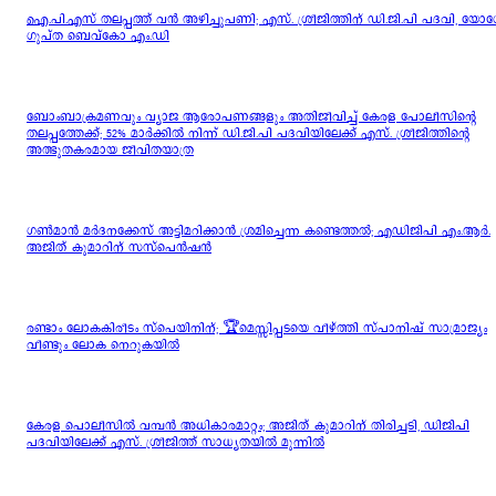
ഐ.പി.എസ് തലപ്പത്ത് വൻ അഴിച്ചുപണി; എസ്. ശ്രീജിത്തിന് ഡി.ജി.പി പദവി, യോ
ഗുപ്ത ബെവ്കോ എം.ഡി
ബോംബാക്രമണവും വ്യാജ ആരോപണങ്ങളും അതിജീവിച്ച് കേരള പോലീസിന്റെ
തലപ്പത്തേക്ക്; 52% മാർക്കിൽ നിന്ന് ഡി.ജി.പി പദവിയിലേക്ക് എസ്. ശ്രീജിത്തിന്റെ
അത്ഭുതകരമായ ജീവിതയാത്ര
ഗൺമാൻ മർദനക്കേസ് അട്ടിമറിക്കാൻ ശ്രമിച്ചെന്ന കണ്ടെത്തൽ; എഡിജിപി എം.ആർ.
അജിത് കുമാറിന് സസ്‌പെൻഷൻ
രണ്ടാം ലോകകിരീടം സ്പെയിനിന്; 🏆മെസ്സിപ്പടയെ വീഴ്ത്തി സ്പാനിഷ് സാമ്രാജ്യം
വീണ്ടും ലോക നെറുകയിൽ
കേരള പൊലീസിൽ വമ്പൻ അധികാരമാറ്റം; അജിത് കുമാറിന് തിരിച്ചടി, ഡിജിപി
പദവിയിലേക്ക് എസ്. ശ്രീജിത്ത് സാധ്യതയിൽ മുന്നിൽ