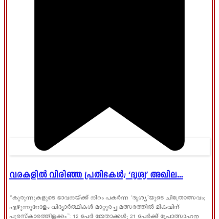
വരകളിൽ വിരിഞ്ഞ പ്രതിഭകൾ; ‘ദൃശ്യ’ അഖില...
“കുരുന്നുകളുടെ ഭാവനയ്ക്ക് നിറം പകർന്ന ‘ദൃശ്യ’യുടെ ചിത്രോത്സവം;
ഏഴുന്നൂറോളം വിദ്യാർത്ഥികൾ മാറ്റുരച്ച മത്സരത്തിൽ മികവിന്
പുരസ്‌കാരത്തിളക്കം”: 12 പേർ ജേതാക്കൾ; 21 പേർക്ക് പ്രോത്സാഹന