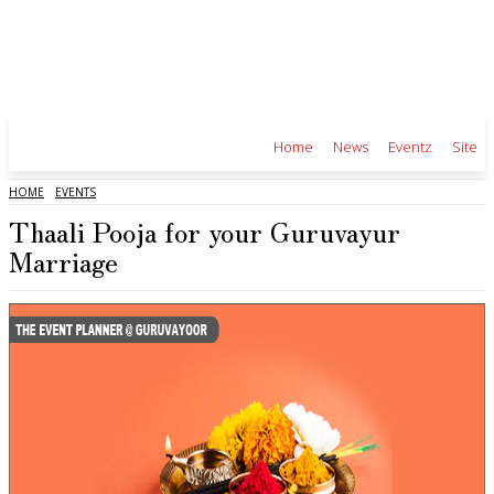
Home
News
Eventz
Sites
HOME
EVENTS
Thaali Pooja for your Guruvayur
Marriage