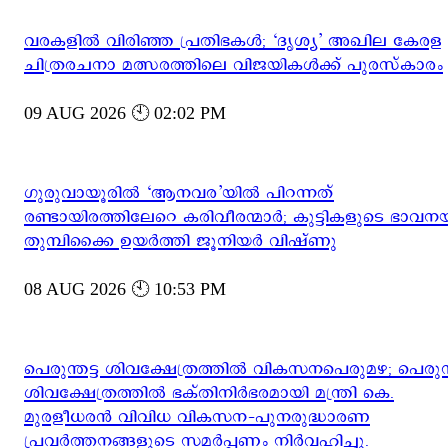
വരകളിൽ വിരിഞ്ഞ പ്രതിഭകൾ; ‘ദൃശ്യ’ അഖില കേരള
ചിത്രരചനാ മത്സരത്തിലെ വിജയികൾക്ക് പുരസ്‌കാരം
09 AUG 2026 🕙 02:02 PM
ഗുരുവായൂരിൽ ‘ആനവര’യിൽ പിറന്നത്
രണ്ടായിരത്തിലേറെ കരിവീരന്മാർ; കുട്ടികളുടെ ഭാവനയ്
തുമ്പിക്കൈ ഉയർത്തി ജൂനിയർ വിഷ്ണു
08 AUG 2026 🕙 10:53 PM
പെരുന്തട്ട ശിവക്ഷേത്രത്തിൽ വികസനപെരുമഴ; പെരുന്ത
ശിവക്ഷേത്രത്തിൽ ഭക്തിനിർഭരമായി മന്ത്രി കെ.
മുരളീധരൻ വിവിധ വികസന-പുനരുദ്ധാരണ
പ്രവർത്തനങ്ങളുടെ സമർപ്പണം നിർവഹിച്ചു.