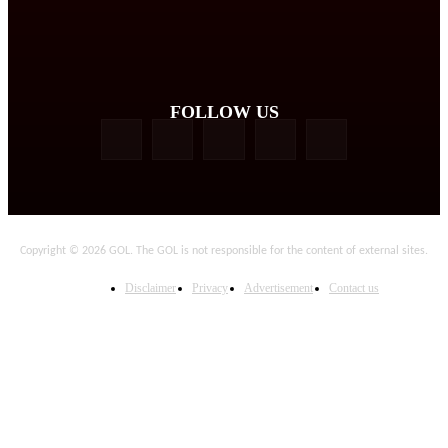
FOLLOW US
Copyright © 2026 GOL. The GOL is not responsible for the content of external sites.
Disclaimer
Privacy
Advertisement
Contact us